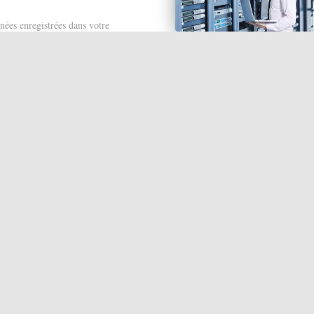
nées enregistrées dans votre
 va être reconnu dans votre
 fiche du client va apparaître.
client, les informations de
ions de menu sélectionnées et
tions essentielles vont remonter.
che fonctionne pour les appels
nts.
ogiciels
mics 365 BC....
YGENE : GRATUIT EN