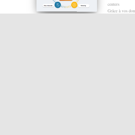
centers
Grâce à vos don
CRM, l'appelant
logiciel CRM, la
L’historique du 
contact, les opt
d’autres informa
La montée de fi
entrants et sorta
Nos suites l
Memsoft, MS Dyna
MEMSOFT OX