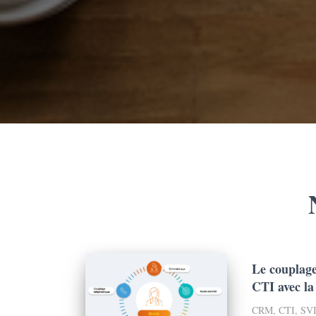
Le couplage
CTI avec l
CRM, CTI, SVI po