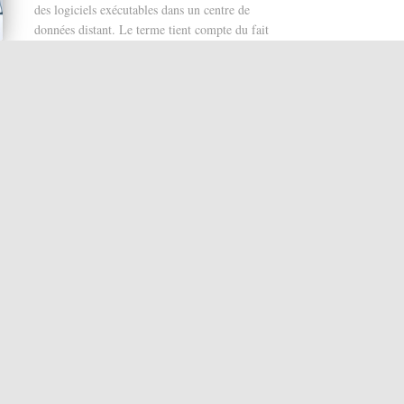
des logiciels exécutables dans un centre de
données distant. Le terme tient compte du fait
que le serveur utilisé à cette fin n’est pas
directement visible par l’utilisateur, mais caché
comme derrière un nuage. (IONOS)
Azure, Amazon, OVH, Ionos, C-dedie, etc pour
les principaux
Développement informatique
Le développement informatique a pris une grande
part dans l'adaptation des besoins des procédures